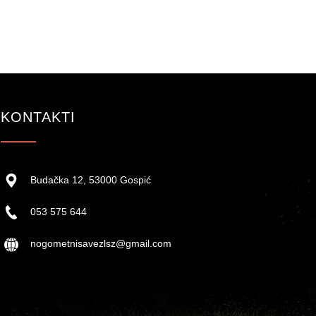
KONTAKTI
Budačka 12, 53000 Gospić
053 575 644
nogometnisavezlsz@gmail.com