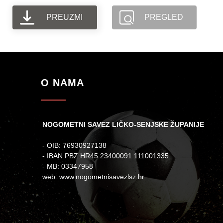
PREUZMI
PREGLED
O NAMA
NOGOMETNI SAVEZ LIČKO-SENJSKE ŽUPANIJE
- OIB: 76930927138
- IBAN PBZ:HR45 23400091 111001335
- MB: 03347958
web: www.nogometnisavezlsz.hr