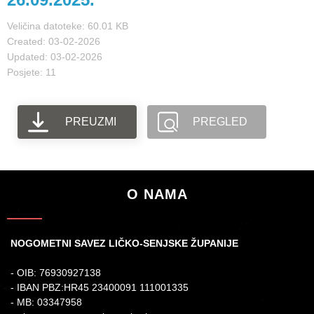
Veličina datoteke: 60.01 KB
Created: 03-02-2026
Updated: 03-02-2026
Posjete: 11
PREUZMI
PREGLED
O NAMA
NOGOMETNI SAVEZ LIČKO-SENJSKE ŽUPANIJE
- OIB: 76930927138
- IBAN PBZ:HR45 23400091 111001335
- MB: 03347958