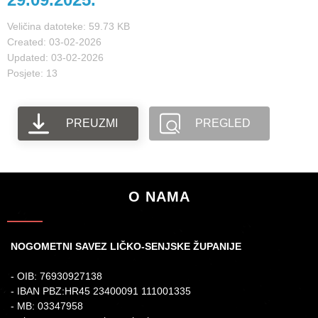
Veličina datoteke: 59.73 KB
Created: 03-02-2026
Updated: 03-02-2026
Posjete: 13
PREUZMI
PREGLED
O NAMA
NOGOMETNI SAVEZ LIČKO-SENJSKE ŽUPANIJE
- OIB: 76930927138
- IBAN PBZ:HR45 23400091 111001335
- MB: 03347958