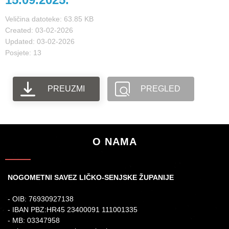
Veličina datoteke: 63.85 KB
Created: 03-02-2026
Updated: 03-02-2026
Posjete: 13
PREUZMI
PREGLED
O NAMA
NOGOMETNI SAVEZ LIČKO-SENJSKE ŽUPANIJE
- OIB: 76930927138
- IBAN PBZ:HR45 23400091 111001335
- MB: 03347958