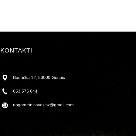
KONTAKTI
Budačka 12, 53000 Gospić
053 575 644
nogometnisavezlsz@gmail.com