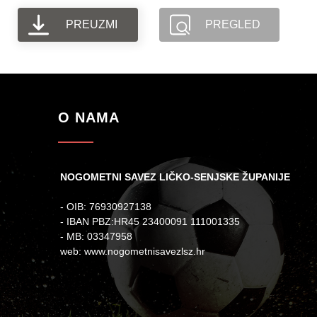
PREUZMI
PREGLED
O NAMA
NOGOMETNI SAVEZ LIČKO-SENJSKE ŽUPANIJE
- OIB: 76930927138
- IBAN PBZ:HR45 23400091 111001335
- MB: 03347958
web: www.nogometnisavezlsz.hr