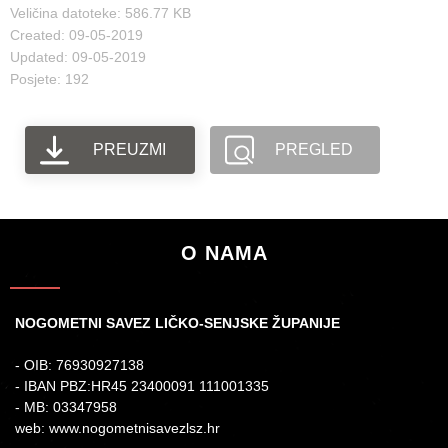
Veličina datoteke: 586.77 KB
Created: 09-05-2019
Updated: 09-05-2019
Posjete: 192
PREUZMI
PREGLED
O NAMA
NOGOMETNI SAVEZ LIČKO-SENJSKE ŽUPANIJE
- OIB: 76930927138
- IBAN PBZ:HR45 23400091 111001335
- MB: 03347958
web: www.nogometnisavezlsz.hr