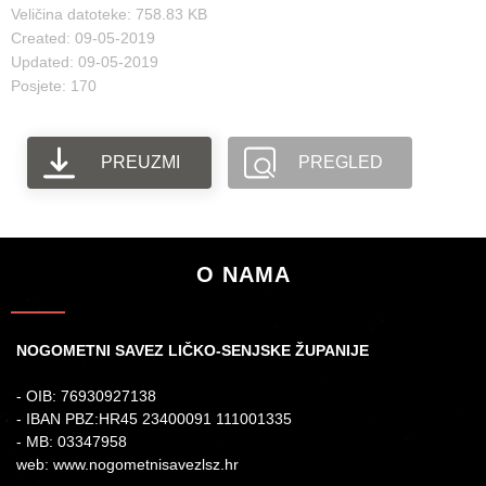
Veličina datoteke: 758.83 KB
Created: 09-05-2019
Updated: 09-05-2019
Posjete: 170
PREUZMI
PREGLED
O NAMA
NOGOMETNI SAVEZ LIČKO-SENJSKE ŽUPANIJE
- OIB: 76930927138
- IBAN PBZ:HR45 23400091 111001335
- MB: 03347958
web: www.nogometnisavezlsz.hr