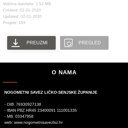
Veličina datoteke: 1.52 MB
Created: 02-01-2020
Updated: 02-01-2020
Posjete: 193
PREUZMI
PREGLED
O NAMA
NOGOMETNI SAVEZ LIČKO-SENJSKE ŽUPANIJE
- OIB: 76930927138
- IBAN PBZ:HR45 23400091 111001335
- MB: 03347958
web: www.nogometnisavezlsz.hr