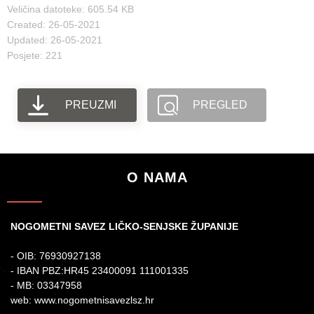
Veličina datoteke: 605.54 KB
Created: 26-05-2021
Updated: 26-05-2021
Posjete: 221
PREUZMI
PREGLED
O NAMA
NOGOMETNI SAVEZ LIČKO-SENJSKE ŽUPANIJE
- OIB: 76930927138
- IBAN PBZ:HR45 23400091 111001335
- MB: 03347958
web: www.nogometnisavezlsz.hr