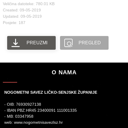
Veličina datoteke: 780.01 KB
Created: 09-05-2019
Updated: 09-05-2019
Posjete: 187
PREUZMI
PREGLED
O NAMA
NOGOMETNI SAVEZ LIČKO-SENJSKE ŽUPANIJE
- OIB: 76930927138
- IBAN PBZ:HR45 23400091 111001335
- MB: 03347958
web: www.nogometnisavezlsz.hr