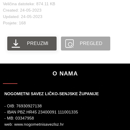
Veličina datoteke: 874.11 KB
Created: 24-05-2023
Updated: 24-05-2023
Posjete: 168
PREUZMI
PREGLED
O NAMA
NOGOMETNI SAVEZ LIČKO-SENJSKE ŽUPANIJE
- OIB: 76930927138
- IBAN PBZ:HR45 23400091 111001335
- MB: 03347958
web: www.nogometnisavezlsz.hr