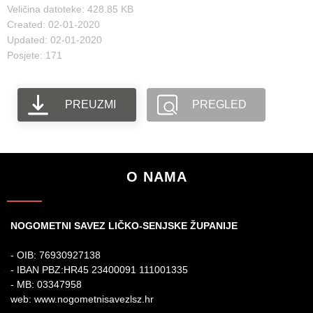
Veličina datoteke: 428.85 KB
Created: 02-01-2020
Updated: 02-01-2020
Posjete: 171
PREUZMI
PREGLED
O NAMA
NOGOMETNI SAVEZ LIČKO-SENJSKE ŽUPANIJE
- OIB: 76930927138
- IBAN PBZ:HR45 23400091 111001335
- MB: 03347958
web: www.nogometnisavezlsz.hr