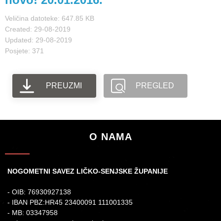
Veličina datoteke: 647.85 KB
Created: 29-08-2019
Updated: 29-08-2019
Posjete: 371
PREUZMI
PREGLED
O NAMA
NOGOMETNI SAVEZ LIČKO-SENJSKE ŽUPANIJE
- OIB: 76930927138
- IBAN PBZ:HR45 23400091 111001335
- MB: 03347958