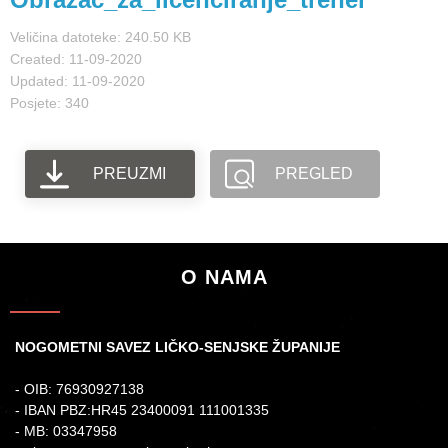
Veličina datoteke: 240.50 KB
Created: 11-09-2020
Updated: 11-09-2020
Posjete: 340
PREUZMI
PREGLED
O NAMA
NOGOMETNI SAVEZ LIČKO-SENJSKE ŽUPANIJE
- OIB: 76930927138
- IBAN PBZ:HR45 23400091 111001335
- MB: 03347958