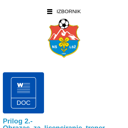
IZBORNIK
Prilog 2.-
Obrazac_za_licenciranje_trener