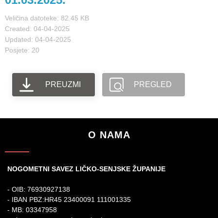
Veličina datoteke: 82.45 KB
Created: 04-04-2025
Updated: 04-04-2025
Posjete: 20
PREUZMI
PREGLED
O NAMA
NOGOMETNI SAVEZ LIČKO-SENJSKE ŽUPANIJE
- OIB: 76930927138
- IBAN PBZ:HR45 23400091 111001335
- MB: 03347958