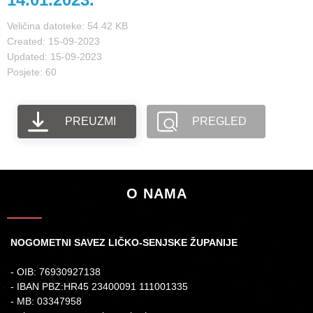
Veličina datoteke: 54.42 KB
Created: 15-09-2023
Updated: 15-09-2023
Posjete: 60
PREUZMI
PREGLED
O NAMA
NOGOMETNI SAVEZ LIČKO-SENJSKE ŽUPANIJE
- OIB: 76930927138
- IBAN PBZ:HR45 23400091 111001335
- MB: 03347958