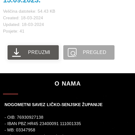
Veličina datoteke: 54.43 KB
Created: 18-03-2024
Updated: 18-03-2024
Posjete: 41
PREUZMI
PREGLED
O NAMA
NOGOMETNI SAVEZ LIČKO-SENJSKE ŽUPANIJE
- OIB: 76930927138
- IBAN PBZ:HR45 23400091 111001335
- MB: 03347958