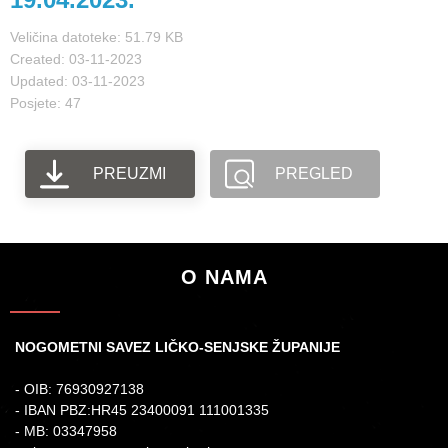
Veličina datoteke: 51.79 KB
Created: 03-11-2023
Updated: 03-11-2023
Posjete: 47
PREUZMI
PREGLED
O NAMA
NOGOMETNI SAVEZ LIČKO-SENJSKE ŽUPANIJE
- OIB: 76930927138
- IBAN PBZ:HR45 23400091 111001335
- MB: 03347958