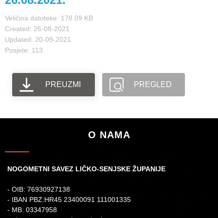
Veličina datoteke: 178.09 KB
Created: 26-08-2021
Updated: 20-09-2021
Posjete: 113
PREUZMI
PREGLED
O NAMA
NOGOMETNI SAVEZ LIČKO-SENJSKE ŽUPANIJE
- OIB: 76930927138
- IBAN PBZ:HR45 23400091 111001335
- MB: 03347958