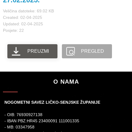
Veličina datoteke: 69.02 KB
Created: 02-04-2025
Updated: 02-04-2025
Posjete: 22
PREUZMI
PREGLED
O NAMA
NOGOMETNI SAVEZ LIČKO-SENJSKE ŽUPANIJE
- OIB: 76930927138
- IBAN PBZ:HR45 23400091 111001335
- MB: 03347958