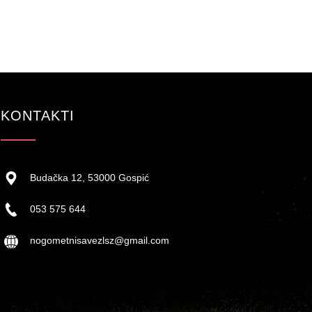
KONTAKTI
Budačka 12, 53000 Gospić
053 575 644
nogometnisavezlsz@gmail.com