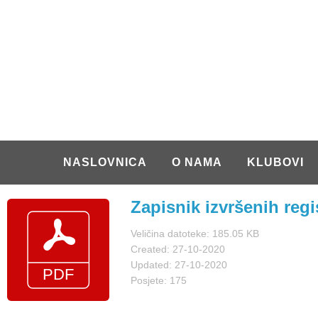
NASLOVNICA
O NAMA
KLUBOVI
Zapisnik izvršenih regis
Veličina datoteke: 185.05 KB
Created: 27-10-2020
Updated: 27-10-2020
Posjete: 175