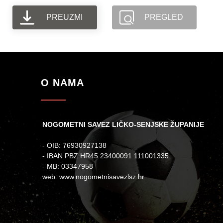
PREUZMI
PREGLED
O NAMA
NOGOMETNI SAVEZ LIČKO-SENJSKE ŽUPANIJE
- OIB: 76930927138
- IBAN PBZ:HR45 23400091 111001335
- MB: 03347958
web: www.nogometnisavezlsz.hr