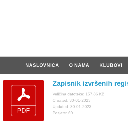
NASLOVNICA
O NAMA
KLUBOVI
Zapisnik izvršenih regis
Veličina datoteke: 157.86 KB
Created: 30-01-2023
Updated: 30-01-2023
Posjete: 69