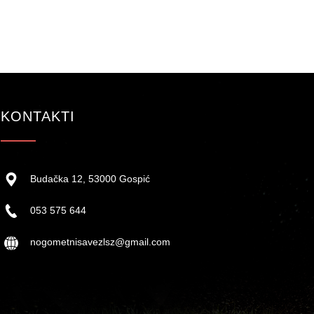
KONTAKTI
Budačka 12, 53000 Gospić
053 575 644
nogometnisavezlsz@gmail.com