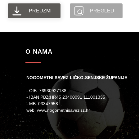
PREUZMI
PREGLED
O NAMA
NOGOMETNI SAVEZ LIČKO-SENJSKE ŽUPANIJE
- OIB: 76930927138
- IBAN PBZ:HR45 23400091 111001335
- MB: 03347958
web: www.nogometnisavezlsz.hr