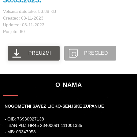
Veličina datoteke: 53.88 KB
Created: 03-11-2023
Updated: 03-11-2023
Posjete: 60
PREUZMI
PREGLED
O NAMA
NOGOMETNI SAVEZ LIČKO-SENJSKE ŽUPANIJE
- OIB: 76930927138
- IBAN PBZ:HR45 23400091 111001335
- MB: 03347958