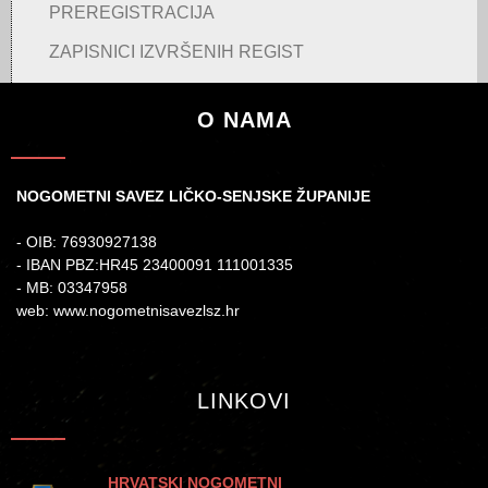
PREREGISTRACIJA
ZAPISNICI IZVRŠENIH REGIST
O NAMA
NOGOMETNI SAVEZ LIČKO-SENJSKE ŽUPANIJE
- OIB: 76930927138
- IBAN PBZ:HR45 23400091 111001335
- MB: 03347958
web: www.nogometnisavezlsz.hr
LINKOVI
HRVATSKI NOGOMETNI