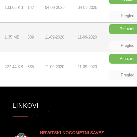
103.06 KB
147
04-09-2025
04-09-2025
Pregled
Preuzmi
1.35 MB
589
11-09-2020
11-09-2020
Pregled
Preuzmi
227.44 KB
665
11-09-2020
11-09-2020
Pregled
LINKOVI
HRVATSKI NOGOMETNI SAVEZ