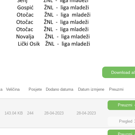
Download al
ja
Veličina
Posjete
Dodano datuma
Datum izmjene
Preuzmi
Preuzmi
143.04 KB
244
28-04-2023
28-04-2023
Pregled
Preuzmi