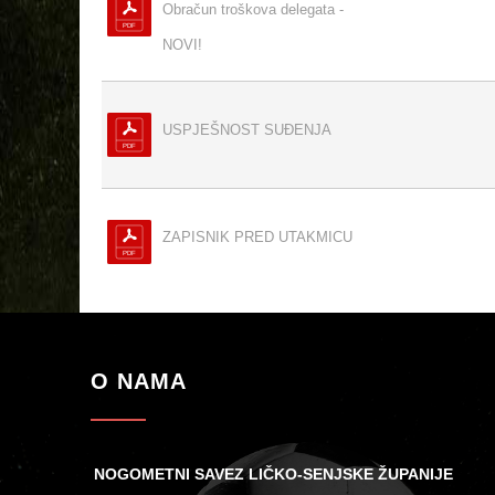
Obračun troškova delegata -
NOVI!
USPJEŠNOST SUĐENJA
ZAPISNIK PRED UTAKMICU
O NAMA
NOGOMETNI SAVEZ LIČKO-SENJSKE ŽUPANIJE