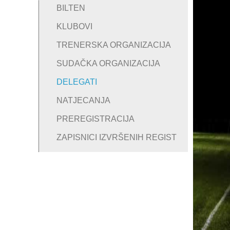
BILTEN
KLUBOVI
TRENERSKA ORGANIZACIJA
SUDAČKA ORGANIZACIJA
DELEGATI
NATJECANJA
PREREGISTRACIJA
ZAPISNICI IZVRŠENIH REGIST