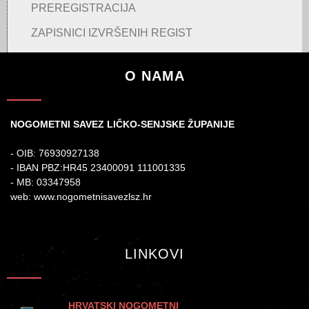
PREREGISTRACIJA
ZAPISNICI IZVRŠENIH REGIST
O NAMA
NOGOMETNI SAVEZ LIČKO-SENJSKE ŽUPANIJE
- OIB: 76930927138
- IBAN PBZ:HR45 23400091 111001335
- MB: 03347958
web: www.nogometnisavezlsz.hr
LINKOVI
HRVATSKI NOGOMETNI