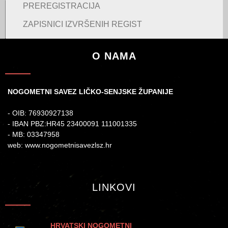
PREREGISTRACIJA
ZAPISNICI IZVRŠENIH REGIST
O NAMA
NOGOMETNI SAVEZ LIČKO-SENJSKE ŽUPANIJE
- OIB: 76930927138
- IBAN PBZ:HR45 23400091 111001335
- MB: 03347958
web: www.nogometnisavezlsz.hr
LINKOVI
HRVATSKI NOGOMETNI