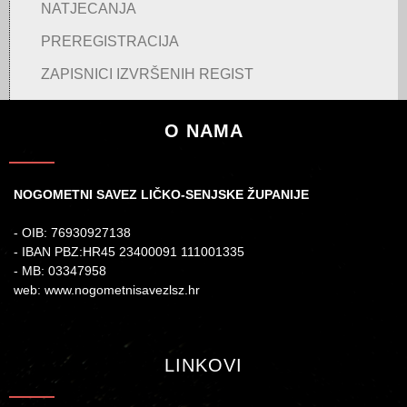
NATJECANJA
PREREGISTRACIJA
ZAPISNICI IZVRŠENIH REGIST
O NAMA
NOGOMETNI SAVEZ LIČKO-SENJSKE ŽUPANIJE
- OIB: 76930927138
- IBAN PBZ:HR45 23400091 111001335
- MB: 03347958
web: www.nogometnisavezlsz.hr
LINKOVI