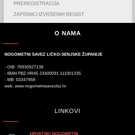
PREREGISTRACIJA
ZAPISNICI IZVRŠENIH REGIST
O NAMA
NOGOMETNI SAVEZ LIČKO-SENJSKE ŽUPANIJE
- OIB: 76930927138
- IBAN PBZ:HR45 23400091 111001335
- MB: 03347958
web: www.nogometnisavezlsz.hr
LINKOVI
HRVATSKI NOGOMETNI