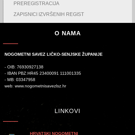
PREREGISTRACIJA
ZAPISNICI IZVRŠENIH REGIST
O NAMA
NOGOMETNI SAVEZ LIČKO-SENJSKE ŽUPANIJE
- OIB: 76930927138
- IBAN PBZ:HR45 23400091 111001335
- MB: 03347958
web: www.nogometnisavezlsz.hr
LINKOVI
HRVATSKI NOGOMETNI