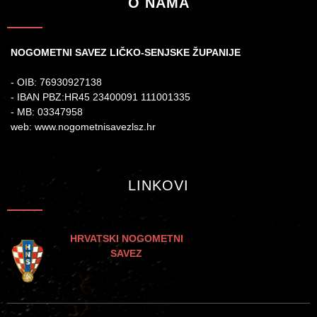
O NAMA
NOGOMETNI SAVEZ LIČKO-SENJSKE ŽUPANIJE
- OIB: 76930927138
- IBAN PBZ:HR45 23400091 111001335
- MB: 03347958
web: www.nogometnisavezlsz.hr
LINKOVI
HRVATSKI NOGOMETNI
SAVEZ