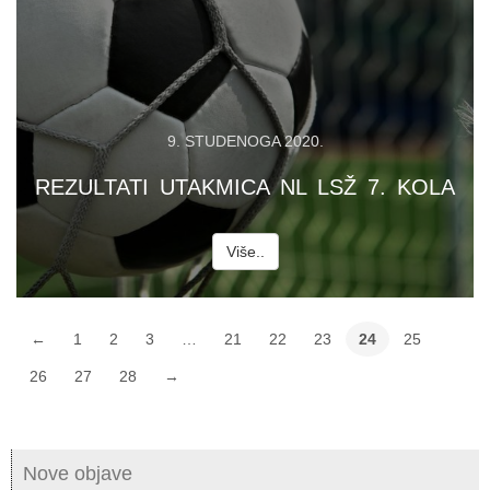
9. STUDENOGA 2020.
REZULTATI UTAKMICA NL LSŽ 7. KOLA
Više..
←
1
2
3
…
21
22
23
24
25
26
27
28
→
Nove objave