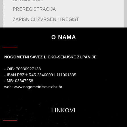
PREREGISTRACIJA
ZAPISNICI IZVRŠENIH REGIST
O NAMA
NOGOMETNI SAVEZ LIČKO-SENJSKE ŽUPANIJE
- OIB: 76930927138
- IBAN PBZ:HR45 23400091 111001335
- MB: 03347958
web: www.nogometnisavezlsz.hr
LINKOVI