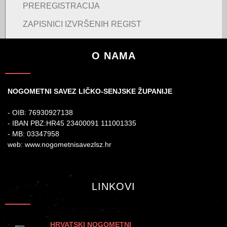
PREREGISTRACIJA
ZAPISNICI IZVRŠENIH REGIST
O NAMA
NOGOMETNI SAVEZ LIČKO-SENJSKE ŽUPANIJE
- OIB: 76930927138
- IBAN PBZ:HR45 23400091 111001335
- MB: 03347958
web: www.nogometnisavezlsz.hr
LINKOVI
HRVATSKI NOGOMETNI