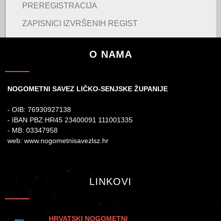
PREREGISTRACIJA
ZAPISNICI IZVRŠENIH REGIST
O NAMA
NOGOMETNI SAVEZ LIČKO-SENJSKE ŽUPANIJE
- OIB: 76930927138
- IBAN PBZ:HR45 23400091 111001335
- MB: 03347958
web: www.nogometnisavezlsz.hr
LINKOVI
HRVATSKI NOGOMETNI