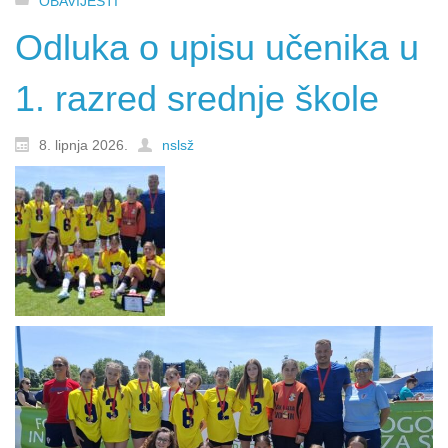
OBAVIJESTI
Odluka o upisu učenika u
1. razred srednje škole
8. lipnja 2026.
nslsž